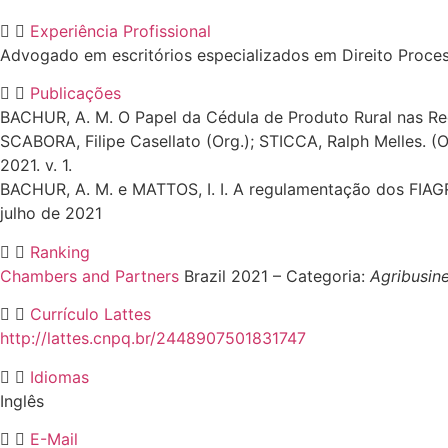
Experiência Profissional
Advogado em escritórios especializados em Direito Processua
Publicações
BACHUR, A. M. O Papel da Cédula de Produto Rural nas Recu
SCABORA, Filipe Casellato (Org.); STICCA, Ralph Melles. (O
2021. v. 1.
BACHUR, A. M. e MATTOS, I. I. A regulamentação dos FIA
julho de 2021
Ranking
Chambers and Partners
Brazil 2021 – Categoria:
Agribusin
Currículo Lattes
http://lattes.cnpq.br/2448907501831747
Idiomas
Inglês
E-Mail