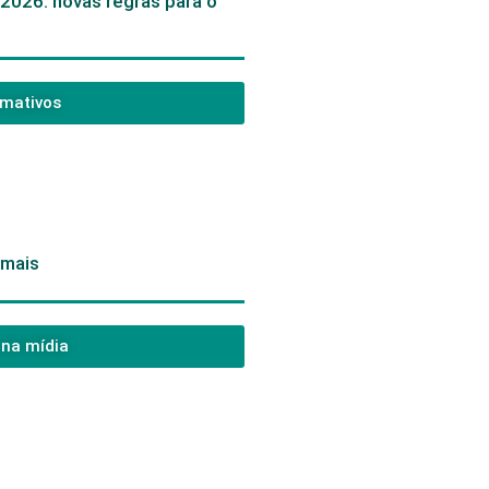
/2026: novas regras para o
rmativos
omais
 na mídia