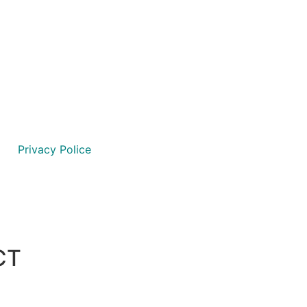
São Paulo
Ribeirão Preto
Goiânia
Privacy Police
CT