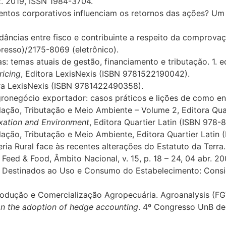
ez. 2019, ISSN 1984-3704.
ventos corporativos influenciam os retornos das ações? 
âncias entre fisco e contribuinte a respeito da comprova
mpresso)/2175-8069 (eletrônico).
 temas atuais de gestão, financiamento e tributação. 1. ed
ricing
, Editora LexisNexis (ISBN 9781522190042).
ora LexisNexis (ISBN 9781422490358).
gronegócio exportador: casos práticos e lições de como en
ação, Tributação e Meio Ambiente – Volume 2, Editora Qua
axation and Environment
, Editora Quartier Latin (ISBN 978
ação, Tributação e Meio Ambiente, Editora Quartier Latin
ria Rural face às recentes alterações do Estatuto da Terra.
Feed & Food, Âmbito Nacional, v. 15, p. 18 – 24, 04 abr. 20
s Destinados ao Uso e Consumo do Estabelecimento: Consi
odução e Comercialização Agropecuária. Agroanalysis (FGV)
on the adoption of hedge accounting
. 4º Congresso UnB de 