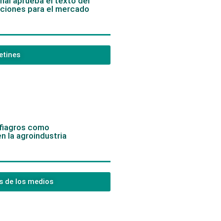
al aprueba el texto del
aciones para el mercado
etines
 fiagros como
n la agroindustria
s de los medios