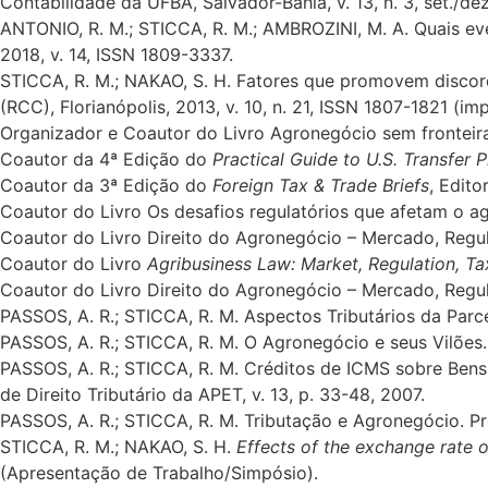
Contabilidade da UFBA, Salvador-Bahia, v. 13, n. 3, set./d
ANTONIO, R. M.; STICCA, R. M.; AMBROZINI, M. A. Quais e
2018, v. 14, ISSN 1809-3337.
STICCA, R. M.; NAKAO, S. H. Fatores que promovem discord
(RCC), Florianópolis, 2013, v. 10, n. 21, ISSN 1807-1821 (i
Organizador e Coautor do Livro Agronegócio sem fronteiras:
Coautor da 4ª Edição do
Practical Guide to U.S. Transfer P
Coautor da 3ª Edição do
Foreign Tax & Trade Briefs
, Edit
Coautor do Livro Os desafios regulatórios que afetam o a
Coautor do Livro Direito do Agronegócio – Mercado, Regul
Coautor do Livro
Agribusiness Law: Market, Regulation, T
Coautor do Livro Direito do Agronegócio – Mercado, Regul
PASSOS, A. R.; STICCA, R. M. Aspectos Tributários da Parce
PASSOS, A. R.; STICCA, R. M. O Agronegócio e seus Vilões. 
PASSOS, A. R.; STICCA, R. M. Créditos de ICMS sobre Ben
de Direito Tributário da APET, v. 13, p. 33-48, 2007.
PASSOS, A. R.; STICCA, R. M. Tributação e Agronegócio. Pr
STICCA, R. M.; NAKAO, S. H.
Effects of the exchange rate 
(Apresentação de Trabalho/Simpósio).