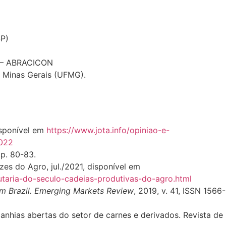
SP)
s – ABRACICON
e Minas Gerais (UFMG).
isponível em
https://www.jota.info/opiniao-e-
2022
pp. 80-83.
zes do Agro, jul./2021, disponível em
utaria-do-seculo-cadeias-produtivas-do-agro.html
m Brazil.
Emerging Markets Review
, 2019, v. 41, ISSN 1566-
nhias abertas do setor de carnes e derivados. Revista de