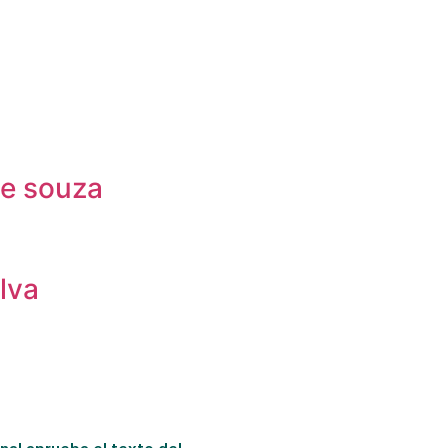
de souza
lva