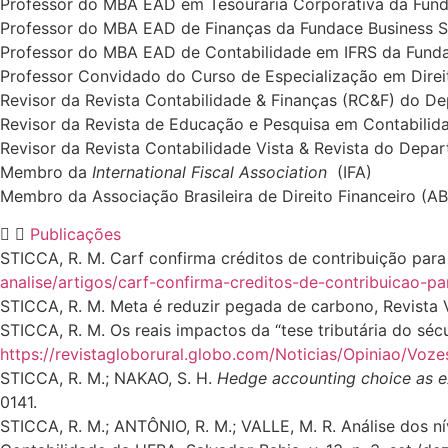
Professor do MBA EAD em Tesouraria Corporativa da Fund
Professor do MBA EAD de Finanças da Fundace Business S
Professor do MBA EAD de Contabilidade em IFRS da Funda
Professor Convidado do Curso de Especialização em Direit
Revisor da Revista Contabilidade & Finanças (RC&F) do D
Revisor da Revista de Educação e Pesquisa em Contabilid
Revisor da Revista Contabilidade Vista & Revista do Depa
Membro da
International Fiscal Association
(IFA)
Membro da Associação Brasileira de Direito Financeiro (A
Publicações
STICCA, R. M. Carf confirma créditos de contribuição par
analise/artigos/carf-confirma-creditos-de-contribuicao
STICCA, R. M. Meta é reduzir pegada de carbono, Revista V
STICCA, R. M. Os reais impactos da “tese tributária do séc
https://revistagloborural.globo.com/Noticias/Opiniao/Voz
STICCA, R. M.; NAKAO, S. H.
Hedge accounting choice as ex
0141.
STICCA, R. M.; ANTÔNIO, R. M.; VALLE, M. R. Análise dos n