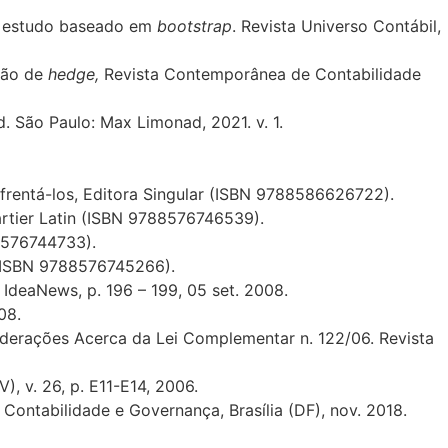
Um estudo baseado em
bootstrap
. Revista Universo Contábil,
ção de
hedge,
Revista Contemporânea de Contabilidade
. São Paulo: Max Limonad, 2021. v. 1.
frentá-los, Editora Singular (ISBN 9788586626722).
rtier Latin (ISBN 9788576746539).
-8576744733).
 (ISBN 9788576745266).
 IdeaNews, p. 196 – 199, 05 set. 2008.
08.
derações Acerca da Lei Complementar n. 122/06. Revista
, v. 26, p. E11-E14, 2006.
Contabilidade e Governança, Brasília (DF), nov. 2018.