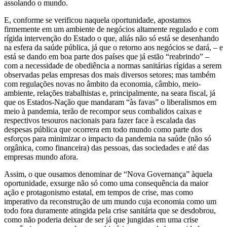
assolando o mundo.
E, conforme se verificou naquela oportunidade, apostamos
firmemente em um ambiente de negócios altamente regulado e com
rígida intervenção do Estado o que, aliás não só está se desenhando
na esfera da saúde pública, já que o retorno aos negócios se dará, – e
está se dando em boa parte dos países que já estão “reabrindo” –
com a necessidade de obediência a normas sanitárias rígidas a serem
observadas pelas empresas dos mais diversos setores; mas também
com regulações novas no âmbito da economia, câmbio, meio-
ambiente, relações trabalhistas e, principalmente, na seara fiscal, já
que os Estados-Nação que mandaram “às favas” o liberalismos em
meio à pandemia, terão de recompor seus combalidos caixas e
respectivos tesouros nacionais para fazer face à escalada das
despesas pública que ocorrera em todo mundo como parte dos
esforços para minimizar o impacto da pandemia na saúde (não só
orgânica, como financeira) das pessoas, das sociedades e até das
empresas mundo afora.
Assim, o que ousamos denominar de “Nova Governança” àquela
oportunidade, exsurge não só como uma consequência da maior
ação e protagonismo estatal, em tempos de crise, mas como
imperativo da reconstrução de um mundo cuja economia como um
todo fora duramente atingida pela crise sanitária que se desdobrou,
como não poderia deixar de ser já que jungidas em uma crise