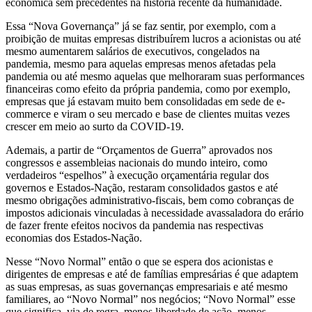
econômica sem precedentes na história recente da humanidade.
Essa “Nova Governança” já se faz sentir, por exemplo, com a
proibição de muitas empresas distribuírem lucros a acionistas ou até
mesmo aumentarem salários de executivos, congelados na
pandemia, mesmo para aquelas empresas menos afetadas pela
pandemia ou até mesmo aquelas que melhoraram suas performances
financeiras como efeito da própria pandemia, como por exemplo,
empresas que já estavam muito bem consolidadas em sede de e-
commerce e viram o seu mercado e base de clientes muitas vezes
crescer em meio ao surto da COVID-19.
Ademais, a partir de “Orçamentos de Guerra” aprovados nos
congressos e assembleias nacionais do mundo inteiro, como
verdadeiros “espelhos” à execução orçamentária regular dos
governos e Estados-Nação, restaram consolidados gastos e até
mesmo obrigações administrativo-fiscais, bem como cobranças de
impostos adicionais vinculadas à necessidade avassaladora do erário
de fazer frente efeitos nocivos da pandemia nas respectivas
economias dos Estados-Nação.
Nesse “Novo Normal” então o que se espera dos acionistas e
dirigentes de empresas e até de famílias empresárias é que adaptem
as suas empresas, as suas governanças empresariais e até mesmo
familiares, ao “Novo Normal” nos negócios; “Novo Normal” esse
que significa, via de regra, menos liberdade de ação, menos