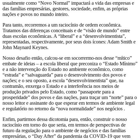
usualmente como “Novo Normal” impactará a vida das empresas e
das famílias empresárias, gestores, sociedade, enfim, as próprias
nações e povos no mundo inteiro.
Para tanto, recorremos a um raciocínio de ordem econômica.
Tratamos das diferenças conceituais e de “visão de mundo” entre
duas escolas econômicas. A “liberal” e a “desenvolvimentista”,
representadas, respectivamente, por seus dois ícones: Adam Smith e
John Maynard Keynes.
Nosso desafio então, calcou-se em socorrermo-nos desse “mítico”
embate de ideias – a escola liberal que preconiza o “Estado Mínimo”
e a não intervenção do Estado no ambiente econômico, como
“estrada” e “salvaguarda” para o desenvolvimento dos povos e
nações; e o seu oposto, a escola “desenvolvimentista” que, na
contramão, enxerga o Estado e a interferência nos meios de
produção privados pelo Estado, como “passaporte para a
prosperidade” dos povos e das nações, para traçar um “norte” para o
nosso leitor e assinante do que esperar em termos de ambiente legal
e regulatório no retorno da “nova normalidade” nos negócios .
Enfim, partirmos dessa dicotomia para, então, construir o nosso
raciocínio em torno do que seria, em termos de perspectivas de
futuro da regulação para o ambiente de negócios e das famílias
empresárias, o “Day After” da pandemia da COVID-19 que vem