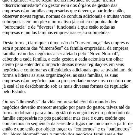
“discricionariedade” do gestor e/ou dos órgãos de gestão das
empresas e/ou famílias empresárias que devem, a partir de então,
observar novas regras, normas de conduta adicionais e muitas vezes
sobrepostas em um plexo normativo já caótico e pontuado de
“burocracia” e de “deveres” funcionais a que estão todas as
empresas e muitas famílias empresárias estão submetidas.
Desta forma, claro que a dimensão da “Governança” das empresas
será a primeira das “dimensões” da família empresária, da empresa
familiar e/ou dos negócios a ser afetada pelo “Novo Normal”;
cabendo a cada família, a cada gestor, a cada acionista um olhar
atento para entender o impacto dessas novas regulações em seus
negócios e contornar as dificuldades adicionais que se avizinham, de
forma a liderar as suas organizações, as suas famílias, as suas
empresas e/ou negócios para a prosperidade nesse novo cenário que
já está aí se desdobrando sob as mais diversas formas de regulação
pelo Estado.
Outras “dimensões” da vida empresarial e/ou do mundo dos
negócios deverão merecer atenção por parte do gestor, talvez até de
forma redobrada para a boa gestão dos negócios e do patrimônio da
família empresária no pós pandemia; mas essa é outra estória que
contaremos na sequência da série de artigos que iniciamos a partir de
então e que terão por objeto traçar os “contornos” e os “parâmetros”
do “Novo Normal” para o mundo dos negócios familiares e das